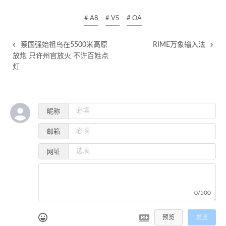
# A8
# V5
# OA
蔡国强始祖鸟在5500米高原
RIME万象输入法
放炮 只许州官放火 不许百姓点
灯
昵称
邮箱
网址
0/500
预览
发送