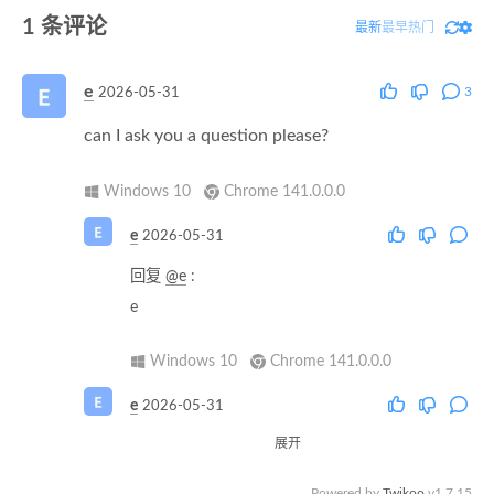
1
条评论
最新
最早
热门
e
3
2026-05-31
can I ask you a question please?
Windows 10
Chrome 141.0.0.0
e
2026-05-31
回复
@e
:
e
Windows 10
Chrome 141.0.0.0
e
2026-05-31
展开
回复
@e
:
e
Powered by
Twikoo
v1.7.15