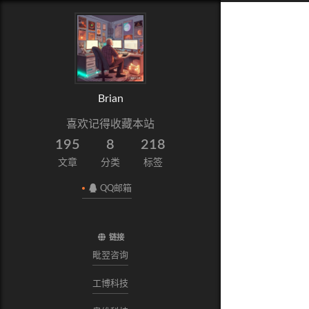
Brian
喜欢记得收藏本站
195
8
218
文章
分类
标签
QQ邮箱
链接
毗翌咨询
工博科技