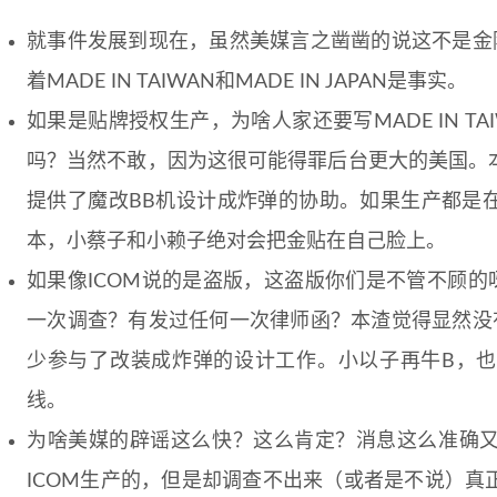
就事件发展到现在，虽然美媒言之凿凿的说这不是金
着MADE IN TAIWAN和MADE IN JAPAN是事实。
如果是贴牌授权生产，为啥人家还要写MADE IN T
吗？当然不敢，因为这很可能得罪后台更大的美国。
提供了魔改BB机设计成炸弹的协助。如果生产都是
本，小蔡子和小赖子绝对会把金贴在自己脸上。
如果像ICOM说的是盗版，这盗版你们是不管不顾的呀
一次调查？有发过任何一次律师函？本渣觉得显然没
少参与了改装成炸弹的设计工作。小以子再牛B，
线。
为啥美媒的辟谣这么快？这么肯定？消息这么准确
ICOM生产的，但是却调查不出来（或者是不说）