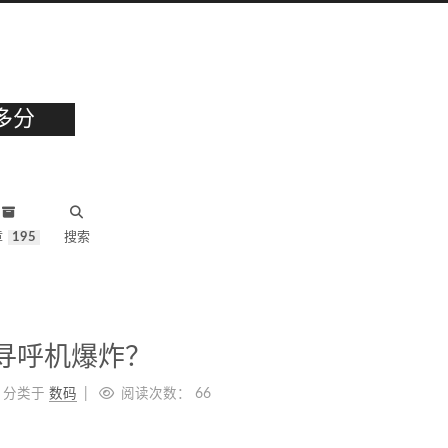
多分
章
195
搜索
寻呼机爆炸？
分类于
数码
阅读次数：
66