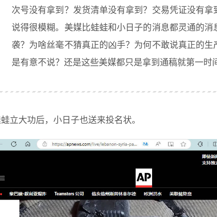
次号没有拿到？发货清单没有拿到？交易凭证没有拿
说得很模糊。美媒比蛙蛙和小日子的消息都灵通的消
袭？为啥丝毫不猜真正的凶手？为何不敢说真正的生
是有意不说？还是这些美媒都只是拿到通稿就第一时
蛙蛙立大功后，小日子也送来投名状。